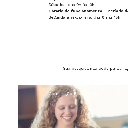
Sábados: das 9h às 13h
Horário de funcionamento – Período de
Segunda a sexta-feira: das 8h às 18h
Sua pesquisa não pode parar: fa
a
Levantamento Bibliográfico Autoriz