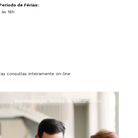
eríodo de Férias:
 às 18h
s consultas inteiramente on-line
Empréstimo