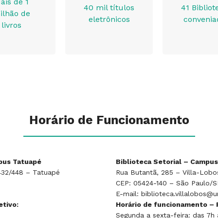
ais de 1
40 mil títulos
41 Bibliot
ilhão de
eletrônicos
convenia
livros
Horário de Funcionamento
mpus Tatuapé
Biblioteca Setorial – Campus
 432/448 – Tatuapé
Rua Butantã, 285 – Villa-Lobo
CEP: 05424-140 – São Paulo/S
E-mail: biblioteca.villalobos@u
etivo:
Horário de funcionamento – 
Segunda a sexta-feira: das 7h 