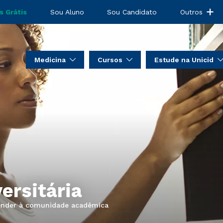
s Grátis
Sou Aluno
Sou Candidato
Outros
Medicina
Cursos
Estude na Unicid
ersitária
tender à comunidade acadêmica