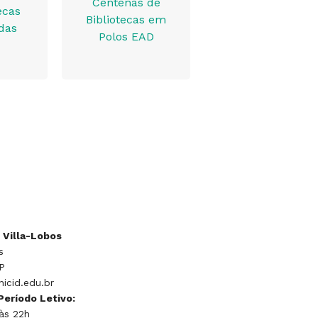
Centenas de
ecas
Bibliotecas em
das
Polos EAD
 Villa-Lobos
s
P
nicid.edu.br
Período Letivo:
às 22h