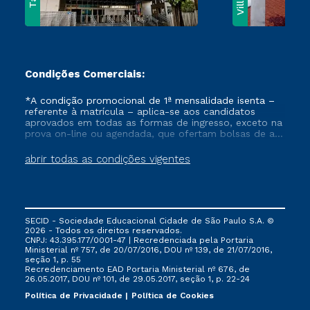
Condições Comerciais:
*A condição promocional de 1ª mensalidade isenta –
referente à matrícula – aplica-se aos candidatos
aprovados em todas as formas de ingresso, exceto na
prova on-line ou agendada, que ofertam bolsas de até
50% de desconto, ambos ingressantes no semestre
vigente, que ainda não tenham efetivado e/ou não
abrir todas as condições vigentes
tenham cancelado ou trancado sua matrícula em uma
das Instituições da Cruzeiro do Sul Educacional, no
período de um ano. Tais condições não se aplicam
aos cursos de Medicina, e também para matriculados
via FIES, Prouni e outros programas governamentais, e
SECID - Sociedade Educacional Cidade de São Paulo S.A. ©
não se acumula com nenhuma outra campanha
2026 - Todos os direitos reservados.
ofertada pela Instituição.
CNPJ: 43.395.177/0001-47 | Recredenciada pela Portaria
Ministerial nº 757, de 20/07/2016, DOU nº 139, de 21/07/2016,
seção 1, p. 55
Recredenciamento EAD Portaria Ministerial nº 676, de
26.05.2017, DOU nº 101, de 29.05.2017, seção 1, p. 22-24
Política de Privacidade
Política de Cookies