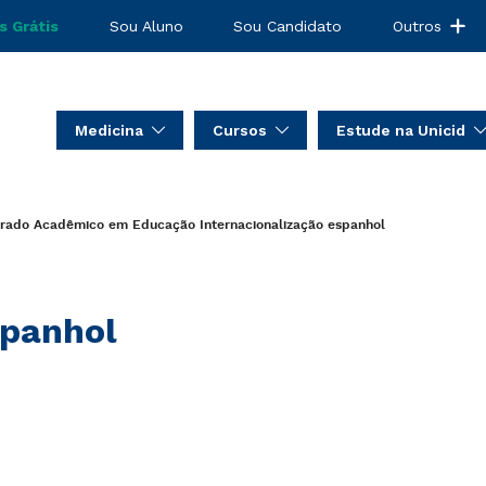
s Grátis
Sou Aluno
Sou Candidato
Outros
Medicina
Cursos
Estude na Unicid
trado Acadêmico em Educação
Internacionalização
espanhol
panhol