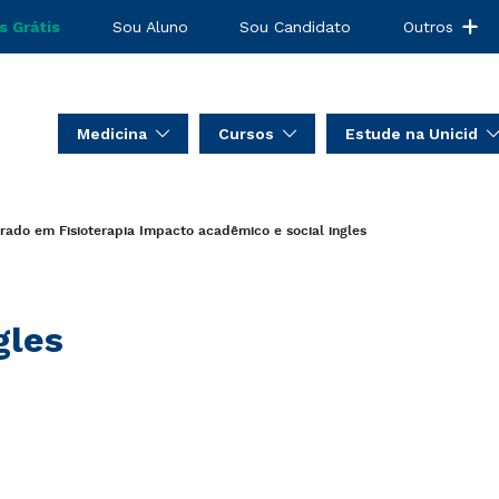
s Grátis
Sou Aluno
Sou Candidato
Outros
Medicina
Cursos
Estude na Unicid
rado em Fisioterapia
Impacto acadêmico e social
ingles
gles