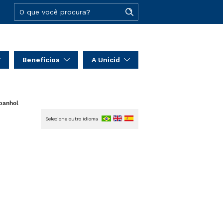
Benefícios
A Unicid
panhol
Selecione outro idioma