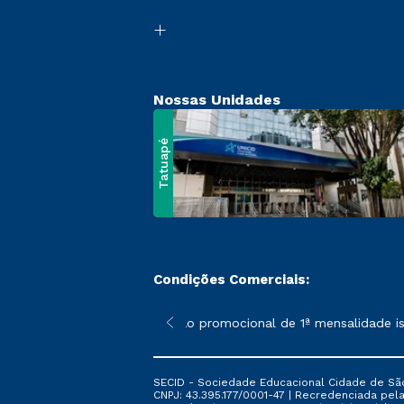
Nossas Unidades
Tatuapé
Condições Comerciais:
 poderão sofrer alterações nos períodos de rematrícula conform
*A condição promocional de 1ª mensalidade isen
SECID - Sociedade Educacional Cidade de São
CNPJ: 43.395.177/0001-47 | Recredenciada pela 