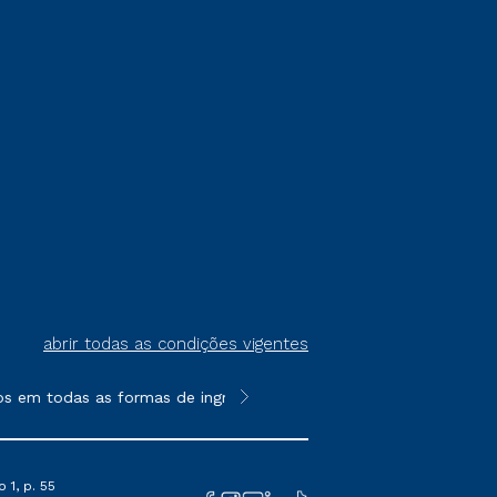
abrir todas as condições vigentes
 em todas as formas de ingresso, exceto na prova on-line ou ag
**Semipresencial é um formato do E
 1, p. 55