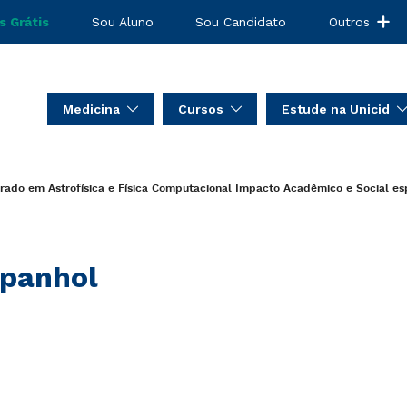
s Grátis
Sou Aluno
Sou Candidato
Outros
Medicina
Cursos
Estude na Unicid
ado em Astrofísica e Física Computacional
Impacto Acadêmico e Social
es
panhol