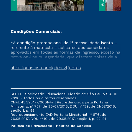
Condições Comerciais:
*A condição promocional de 1ª mensalidade isenta –
referente à matrícula – aplica-se aos candidatos
aprovados em todas as formas de ingresso, exceto na
prova on-line ou agendada, que ofertam bolsas de até
50% de desconto, ambos ingressantes no semestre
vigente, que ainda não tenham efetivado e/ou não
abrir todas as condições vigentes
tenham cancelado ou trancado sua matrícula em uma
das Instituições da Cruzeiro do Sul Educacional, no
período de um ano. Tais condições não se aplicam
aos cursos de Medicina, e também para matriculados
via FIES, Prouni e outros programas governamentais, e
SECID - Sociedade Educacional Cidade de São Paulo S.A. ©
não se acumula com nenhuma outra campanha
2026 - Todos os direitos reservados.
ofertada pela Instituição.
CNPJ: 43.395.177/0001-47 | Recredenciada pela Portaria
Ministerial nº 757, de 20/07/2016, DOU nº 139, de 21/07/2016,
seção 1, p. 55
Recredenciamento EAD Portaria Ministerial nº 676, de
26.05.2017, DOU nº 101, de 29.05.2017, seção 1, p. 22-24
Política de Privacidade
Política de Cookies