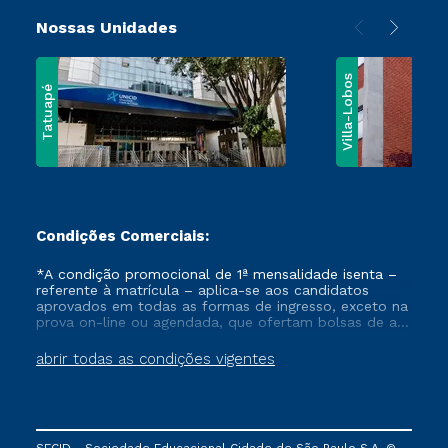
Nossas Unidades
Villa-Lobos
Tatuapé
Condições Comerciais:
*A condição promocional de 1ª mensalidade isenta –
referente à matrícula – aplica-se aos candidatos
aprovados em todas as formas de ingresso, exceto na
prova on-line ou agendada, que ofertam bolsas de até
50% de desconto, ambos ingressantes no semestre
vigente, que ainda não tenham efetivado e/ou não
abrir todas as condições vigentes
tenham cancelado ou trancado sua matrícula em uma
das Instituições da Cruzeiro do Sul Educacional, no
período de um ano. Tais condições não se aplicam
aos cursos de Medicina, e também para matriculados
via FIES, Prouni e outros programas governamentais, e