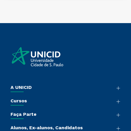
A UNICID
Nossa História
Cursos
Sala de Imprensa
Graduação
Trabalhe Conosco
Faça Parte
Pós-Graduação
Sou Colaborador
Vestibular Múltipla Escolha
Cursos de Medicina
Tour Presencial
Alunos, Ex-alunos, Candidatos
Vestibular Redação