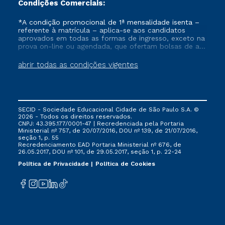
Condições Comerciais:
*A condição promocional de 1ª mensalidade isenta –
referente à matrícula – aplica-se aos candidatos
aprovados em todas as formas de ingresso, exceto na
prova on-line ou agendada, que ofertam bolsas de até
50% de desconto, ambos ingressantes no semestre
vigente, que ainda não tenham efetivado e/ou não
abrir todas as condições vigentes
tenham cancelado ou trancado sua matrícula em uma
das Instituições da Cruzeiro do Sul Educacional, no
período de um ano. Tais condições não se aplicam
aos cursos de Medicina, e também para matriculados
via FIES, Prouni e outros programas governamentais, e
SECID - Sociedade Educacional Cidade de São Paulo S.A. ©
não se acumula com nenhuma outra campanha
2026 - Todos os direitos reservados.
ofertada pela Instituição.
CNPJ: 43.395.177/0001-47 | Recredenciada pela Portaria
Ministerial nº 757, de 20/07/2016, DOU nº 139, de 21/07/2016,
seção 1, p. 55
Recredenciamento EAD Portaria Ministerial nº 676, de
26.05.2017, DOU nº 101, de 29.05.2017, seção 1, p. 22-24
Política de Privacidade
Política de Cookies