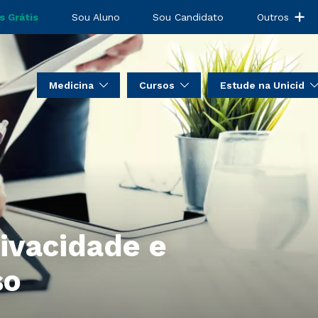
s Grátis
Sou Aluno
Sou Candidato
Outros
Medicina
Cursos
Estude na Unicid
rivacidade e
so