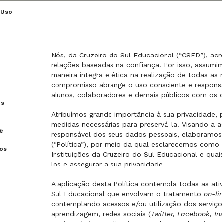
 Uso
Nós, da Cruzeiro do Sul Educacional (“CSED”), ac
relações baseadas na confiança. Por isso, assum
maneira íntegra e ética na realização de todas as 
compromisso abrange o uso consciente e respons
alunos, colaboradores e demais públicos com os 
os
Atribuímos grande importância à sua privacidade,
medidas necessárias para preservá-la. Visando a 
cê
responsável dos seus dados pessoais, elaboramos 
(“Política”), por meio da qual esclarecemos como
dos
Instituições da Cruzeiro do Sul Educacional e qu
los e assegurar a sua privacidade.
A aplicação desta Política contempla todas as ati
Sul Educacional que envolvam o tratamento
on-li
contemplando acessos e/ou utilização dos serviços
aprendizagem, redes sociais (
Twitter, Facebook, I