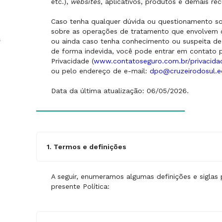
etc.),
websites
, aplicativos, produtos e demais r
Caso tenha qualquer dúvida ou questionamento sob
sobre as operações de tratamento que envolvem 
s
ou ainda caso tenha conhecimento ou suspeita de
de forma indevida, você pode entrar em contato 
Privacidade (
www.contatoseguro.com.br/privacida
ou pelo endereço de e-mail:
dpo@cruzeirodosul.e
Data da última atualização: 06/05/2026.
1. Termos e definições
A seguir, enumeramos algumas definições e siglas 
presente Política:
Adolescente: É toda pessoa física entre 12 (
de acordo com o Estatuto da Criança e do A