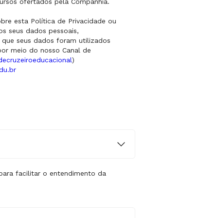
ecursos ofertados pela Companhia.
re esta Política de Privacidade ou
os seus dados pessoais,
 que seus dados foram utilizados
por meio do nosso Canal de
decruzeiroeducacional
)
du.br
para facilitar o entendimento da
doze) e 18 (dezoito) anos de idade,
dolescente (“ECA”);