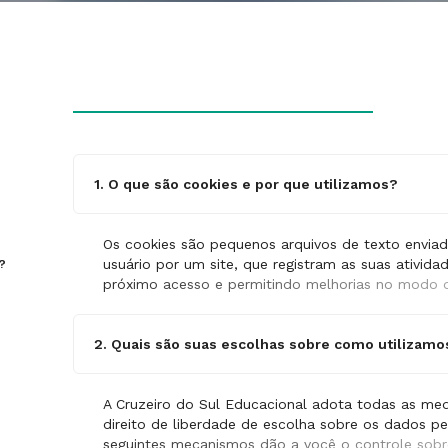
1. O que são cookies e por que utilizamos?
Os cookies são pequenos arquivos de texto enviad
usuário por um site, que registram as suas atividad
s?
próximo acesso e permitindo melhorias no modo 
demais serviços na web oferecidos pela Cruzeiro 
pode-se dizer que
cookies
são identificadores elet
2. Quais são suas escolhas sobre como utilizamo
Além disso, utilizamos os cookies a fim de aprend
nossos sites, ferramentas e serviços online, o que
dos sites da Cruzeiro do Sul Educacional às suas
A Cruzeiro do Sul Educacional adota todas as medi
sua experiência.
direito de liberdade de escolha sobre os dados p
seguintes mecanismos dão a você o controle sob