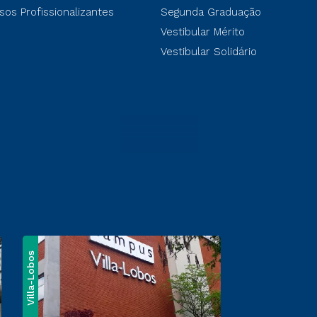
acessível a partir do endereço a seguir para 
no(s) nosso(s) website(s) depois de você ter
sos Profissionalizantes
Segunda Graduação
cookies:
https://tools.google.com/dlpage/ga
dos nossos anúncios providenciados através
Vestibular Mérito
Vestibular Solidário
Google Analytics:
Utilizamos Google Analyt
campanhas de mídia funcionam e como você
modo a melhorar a experiência do usuário.
Google
(
Marketing
):
O Google utiliza este 
conteúdo que você acessou nos nossos web
prover anúncios baseados no conteúdo com q
website(s) e para que possam prover anúnci
parceiros.
Hotjar:
O Hotjar é um serviço de tecnologia
experiência de nossos usuários (por exemp
quais páginas, quais links clicam, o que os 
nos permite construir e manter nosso servi
Villa-Lobos
Facebook:
O Facebook ajuda você a se man
através do seu site/aplicativo móvel. Nós to
compartilhamento de conteúdo de interess