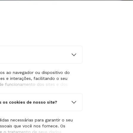
os ao navegador ou dispositivo do
es e interações, facilitando o seu
de funcionamento dos sites e dos
do Sul Educacional. Nesse sentido,
rônicos.
s os cookies de nosso site?
er como os visitantes utilizam
 facilita o processo de adaptação
 necessidades pessoais, aprimorando
das necessárias para garantir o seu
essoais que você nos fornece. Os
re o tratamento de seus dados