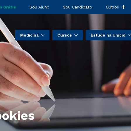
s Grátis
Sou Aluno
Sou Candidato
Outros
Medicina
Cursos
Estude na Unicid
ookies