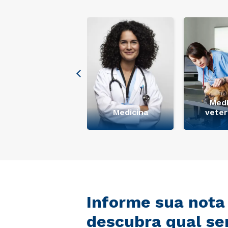
Medi
+ Ver mais
Medicina
veter
Informe sua nota
descubra qual se