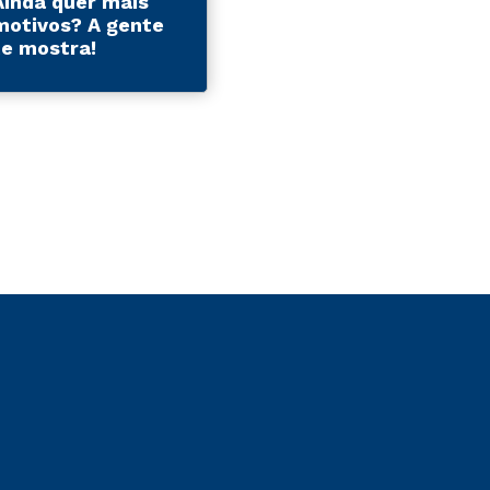
Ainda quer mais
motivos? A gente
te mostra!