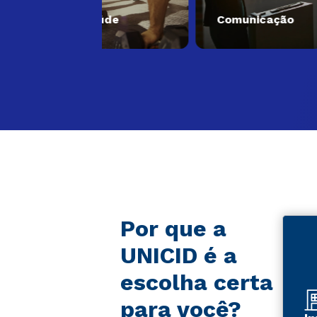
Saúde
Comunicação
E
Por que a
UNICID é a
escolha certa
para você?