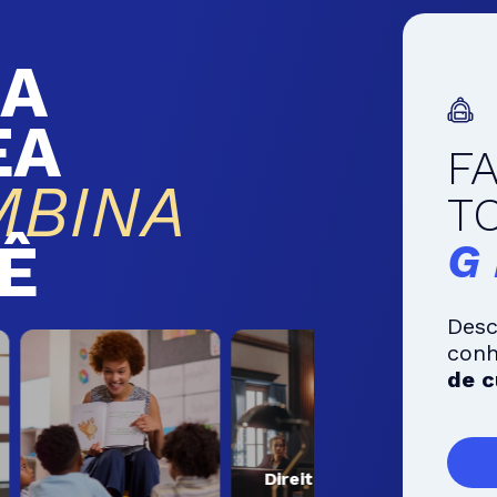
A
EA
F
MBINA
T
Ê
G
Desc
con
de c
Direito e