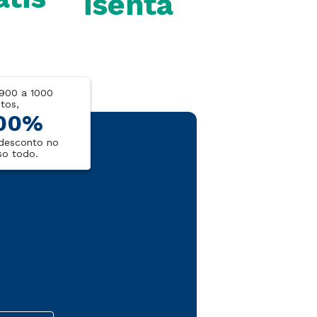
isenta
900 a 1000
tos,
00%
desconto no
so todo.