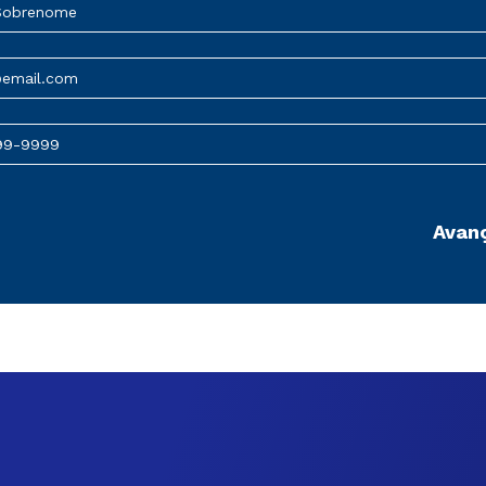
Sobrenome
@email.com
99-9999
Avan