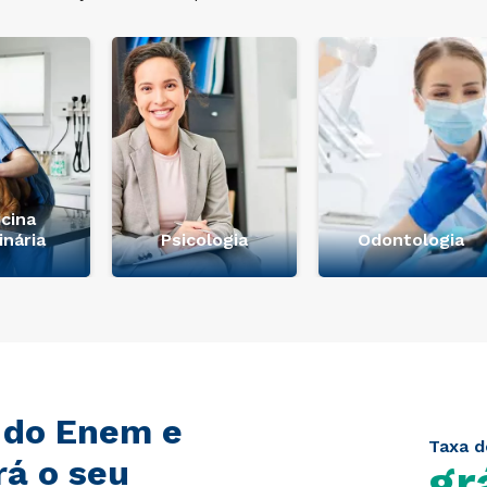
cina
inária
Psicologia
Odontologia
 do Enem e
Taxa d
rá o seu
gr