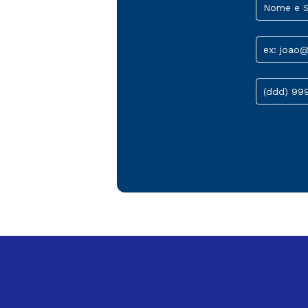
Nome e 
ex: joao
(ddd) 99