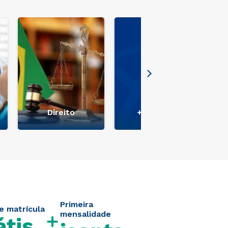
Direito
+ Ver mais
Primeira
e matrícula
mensalidade
átis