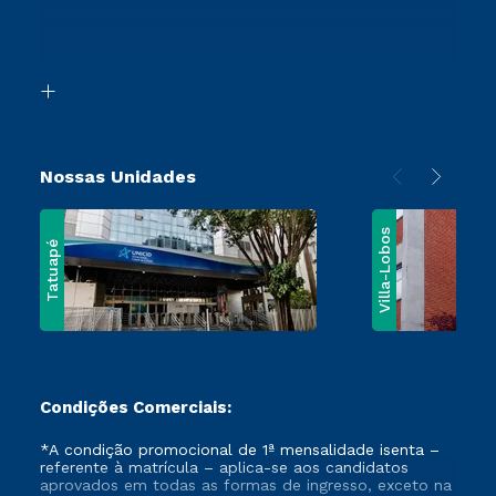
Canais de Atendimento
Segunda Graduação
Acessibilidade
Vestibular Mérito
Biblioteca
Vestibular Solidário
Nossas Unidades
Villa-Lobos
Tatuapé
Condições Comerciais:
*A condição promocional de 1ª mensalidade isenta –
referente à matrícula – aplica-se aos candidatos
aprovados em todas as formas de ingresso, exceto na