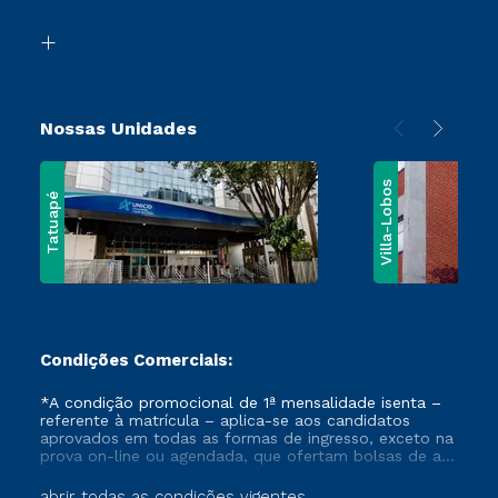
Vestibular Mérito
Biblioteca
Vestibular Solidário
Nossas Unidades
Villa-Lobos
Tatuapé
Condições Comerciais:
*A condição promocional de 1ª mensalidade isenta –
referente à matrícula – aplica-se aos candidatos
aprovados em todas as formas de ingresso, exceto na
prova on-line ou agendada, que ofertam bolsas de até
50% de desconto, ambos ingressantes no semestre
vigente, que ainda não tenham efetivado e/ou não
abrir todas as condições vigentes