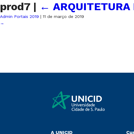
prod7
|
←
ARQUITETURA
Admin Portais 2019
|
11 de março de 2019
→
A UNICID
Cu