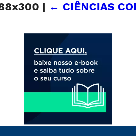
288x300
|
←
CIÊNCIAS CO