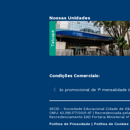
Nossas Unidades
Tatuapé
Condições Comerciais:
 poderão sofrer alterações nos períodos de rematrícula conform
*A condição promocional de 1ª mensalidade ise
SECID - Sociedade Educacional Cidade de São
CNPJ: 43.395.177/0001-47 | Recredenciada pela 
Recredenciamento EAD Portaria Ministerial nº 6
Política de Privacidade
Política de Cookies