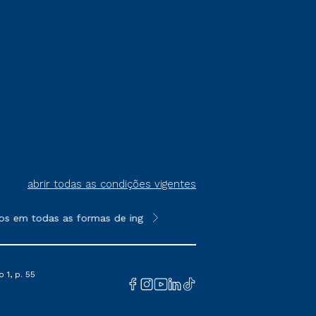
abrir todas as condições vigentes
s em todas as formas de ingresso, exceto na prova on-line ou a
**Semipresencial é um formato do E
 1, p. 55