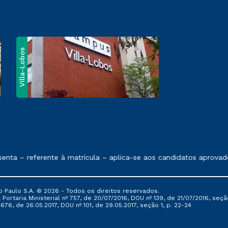
Villa-Lobos
e exposto no contrato de prestação de serviços
nta – referente à matrícula – aplica-se aos candidatos aprovado
 Paulo S.A. © 2026 - Todos os direitos reservados.
Portaria Ministerial nº 757, de 20/07/2016, DOU nº 139, de 21/07/2016, seção
76, de 26.05.2017, DOU nº 101, de 29.05.2017, seção 1, p. 22-24