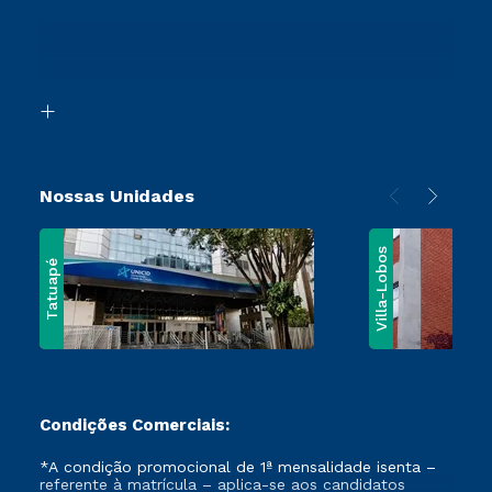
Sou Ex-Aluno
Transferência
Canais de Atendimento
Segunda Graduação
Acessibilidade
Vestibular Mérito
Biblioteca
Vestibular Solidário
Nossas Unidades
Villa-Lobos
Tatuapé
Condições Comerciais:
*A condição promocional de 1ª mensalidade isenta –
referente à matrícula – aplica-se aos candidatos