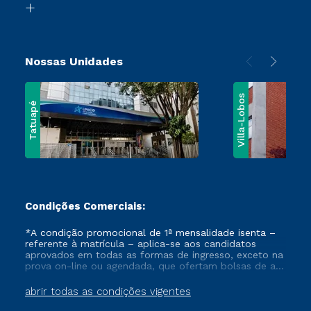
Vestibular Solidário
Nossas Unidades
Villa-Lobos
Tatuapé
Condições Comerciais:
*A condição promocional de 1ª mensalidade isenta –
referente à matrícula – aplica-se aos candidatos
aprovados em todas as formas de ingresso, exceto na
prova on-line ou agendada, que ofertam bolsas de até
50% de desconto, ambos ingressantes no semestre
vigente, que ainda não tenham efetivado e/ou não
abrir todas as condições vigentes
tenham cancelado ou trancado sua matrícula em uma
das Instituições da Cruzeiro do Sul Educacional, no