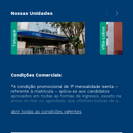
Nossas Unidades
Villa-Lobos
Tatuapé
Condições Comerciais:
*A condição promocional de 1ª mensalidade isenta –
referente à matrícula – aplica-se aos candidatos
aprovados em todas as formas de ingresso, exceto na
prova on-line ou agendada, que ofertam bolsas de até
50% de desconto, ambos ingressantes no semestre
vigente, que ainda não tenham efetivado e/ou não
abrir todas as condições vigentes
tenham cancelado ou trancado sua matrícula em uma
das Instituições da Cruzeiro do Sul Educacional, no
período de um ano. Tais condições não se aplicam
aos cursos de Medicina, e também para matriculados