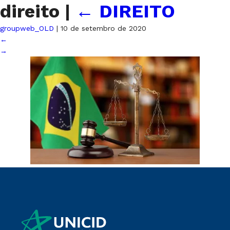
direito
|
←
DIREITO
groupweb_OLD
|
10 de setembro de 2020
←
→