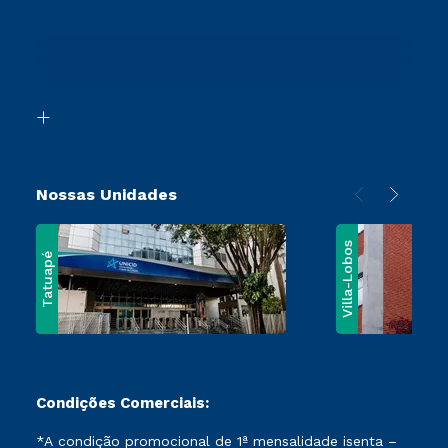
Retorne ao Curso
Cursos Profissionalizantes
Sou Ex-Aluno
Transferência
Canais de Atendimento
Segunda Graduação
Acessibilidade
Vestibular Mérito
Biblioteca
Vestibular Solidário
Nossas Unidades
Villa-Lobos
Tatuapé
Condições Comerciais:
*A condição promocional de 1ª mensalidade isenta –