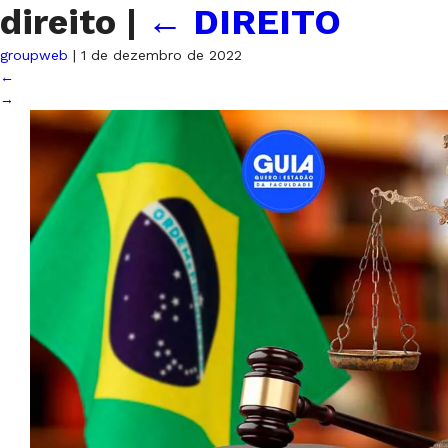
direito
|
←
DIREITO
groupweb
|
1 de dezembro de 2022
←
→