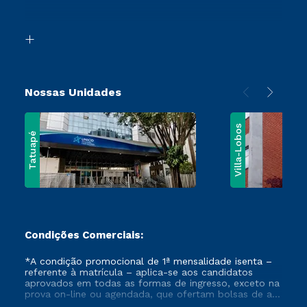
Acessibilidade
Vestibular Mérito
Biblioteca
Vestibular Solidário
Nossas Unidades
Villa-Lobos
Tatuapé
Condições Comerciais:
*A condição promocional de 1ª mensalidade isenta –
referente à matrícula – aplica-se aos candidatos
aprovados em todas as formas de ingresso, exceto na
prova on-line ou agendada, que ofertam bolsas de até
50% de desconto, ambos ingressantes no semestre