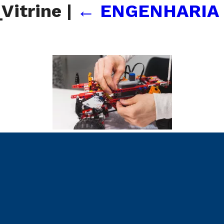
Vitrine
|
←
ENGENHARIA