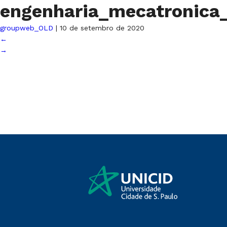
engenharia_mecatronica_
groupweb_OLD
|
10 de setembro de 2020
←
→