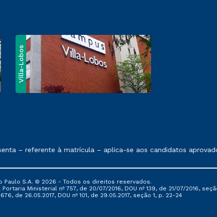
Villa-Lobos
e exposto no contrato de prestação de serviços
nta – referente à matrícula – aplica-se aos candidatos aprovado
 Paulo S.A. © 2026 - Todos os direitos reservados.
Portaria Ministerial nº 757, de 20/07/2016, DOU nº 139, de 21/07/2016, seção
76, de 26.05.2017, DOU nº 101, de 29.05.2017, seção 1, p. 22-24