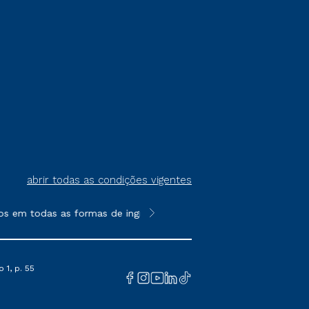
abrir todas as condições vigentes
s em todas as formas de ingresso, exceto na prova on-line ou a
**Semipresencial é um formato do E
 1, p. 55