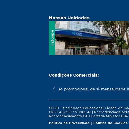
Nossas Unidades
Tatuapé
Condições Comerciais:
 poderão sofrer alterações nos períodos de rematrícula conform
*A condição promocional de 1ª mensalidade ise
SECID - Sociedade Educacional Cidade de São
CNPJ: 43.395.177/0001-47 | Recredenciada pela 
Recredenciamento EAD Portaria Ministerial nº 6
Política de Privacidade
Política de Cookies