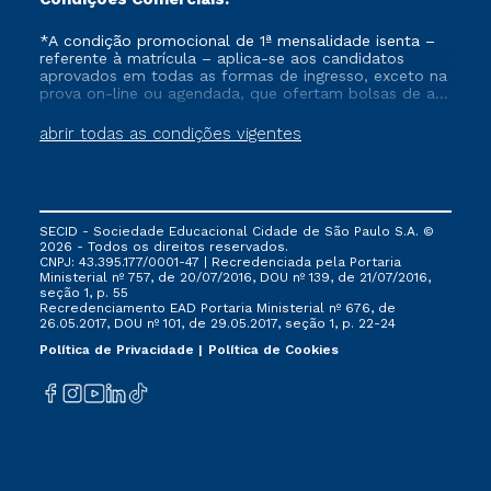
*A condição promocional de 1ª mensalidade isenta –
referente à matrícula – aplica-se aos candidatos
aprovados em todas as formas de ingresso, exceto na
prova on-line ou agendada, que ofertam bolsas de até
50% de desconto, ambos ingressantes no semestre
vigente, que ainda não tenham efetivado e/ou não
abrir todas as condições vigentes
tenham cancelado ou trancado sua matrícula em uma
das Instituições da Cruzeiro do Sul Educacional, no
período de um ano. Tais condições não se aplicam
aos cursos de Medicina, e também para matriculados
via FIES, Prouni e outros programas governamentais, e
SECID - Sociedade Educacional Cidade de São Paulo S.A. ©
não se acumula com nenhuma outra campanha
2026 - Todos os direitos reservados.
ofertada pela Instituição.
CNPJ: 43.395.177/0001-47 | Recredenciada pela Portaria
Ministerial nº 757, de 20/07/2016, DOU nº 139, de 21/07/2016,
seção 1, p. 55
Recredenciamento EAD Portaria Ministerial nº 676, de
26.05.2017, DOU nº 101, de 29.05.2017, seção 1, p. 22-24
Política de Privacidade
Política de Cookies