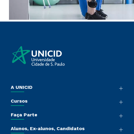
A UNICID
Nossa História
Cursos
Sala de Imprensa
Graduação
Trabalhe Conosco
Faça Parte
Pós-Graduação
Sou Colaborador
Vestibular Múltipla Escolha
Cursos de Medicina
Tour Presencial
Alunos, Ex-alunos, Candidatos
Vestibular Redação
Cursos Livres