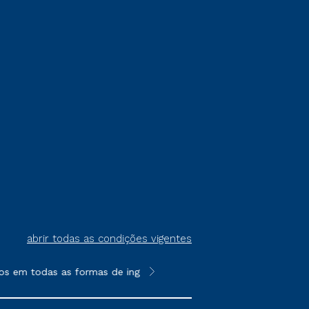
abrir todas as condições vigentes
s em todas as formas de ingresso, exceto na prova on-line ou a
**Semipresencial é um formato do E