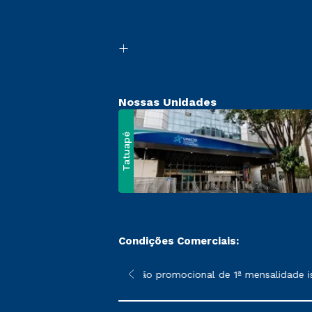
Nossas Unidades
Tatuapé
Condições Comerciais:
 poderão sofrer alterações nos períodos de rematrícula conform
*A condição promocional de 1ª mensalidade ise