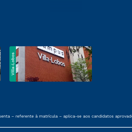
Villa-Lobos
e exposto no contrato de prestação de serviços
nta – referente à matrícula – aplica-se aos candidatos aprovado