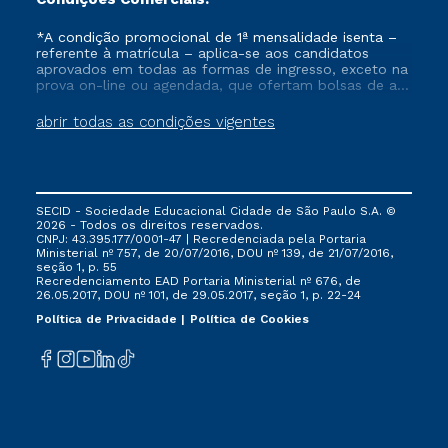
*A condição promocional de 1ª mensalidade isenta –
referente à matrícula – aplica-se aos candidatos
aprovados em todas as formas de ingresso, exceto na
prova on-line ou agendada, que ofertam bolsas de até
50% de desconto, ambos ingressantes no semestre
vigente, que ainda não tenham efetivado e/ou não
abrir todas as condições vigentes
tenham cancelado ou trancado sua matrícula em uma
das Instituições da Cruzeiro do Sul Educacional, no
período de um ano. Tais condições não se aplicam
aos cursos de Medicina, e também para matriculados
via FIES, Prouni e outros programas governamentais, e
SECID - Sociedade Educacional Cidade de São Paulo S.A. ©
não se acumula com nenhuma outra campanha
2026 - Todos os direitos reservados.
ofertada pela Instituição.
CNPJ: 43.395.177/0001-47 | Recredenciada pela Portaria
Ministerial nº 757, de 20/07/2016, DOU nº 139, de 21/07/2016,
seção 1, p. 55
Recredenciamento EAD Portaria Ministerial nº 676, de
26.05.2017, DOU nº 101, de 29.05.2017, seção 1, p. 22-24
Política de Privacidade
Política de Cookies