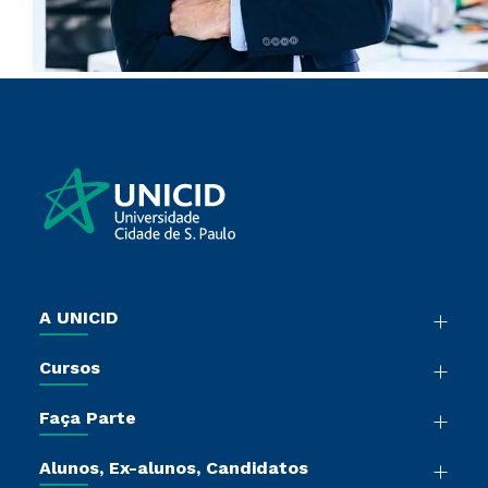
A UNICID
Nossa História
Cursos
Sala de Imprensa
Graduação
Trabalhe Conosco
Faça Parte
Pós-Graduação
Sou Colaborador
Vestibular Múltipla Escolha
Cursos de Medicina
Tour Presencial
Alunos, Ex-alunos, Candidatos
Vestibular Redação
Cursos Livres