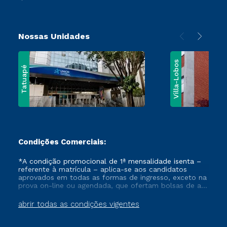
Nossas Unidades
Villa-Lobos
Tatuapé
Condições Comerciais:
*A condição promocional de 1ª mensalidade isenta –
referente à matrícula – aplica-se aos candidatos
aprovados em todas as formas de ingresso, exceto na
prova on-line ou agendada, que ofertam bolsas de até
50% de desconto, ambos ingressantes no semestre
vigente, que ainda não tenham efetivado e/ou não
abrir todas as condições vigentes
tenham cancelado ou trancado sua matrícula em uma
das Instituições da Cruzeiro do Sul Educacional, no
período de um ano. Tais condições não se aplicam