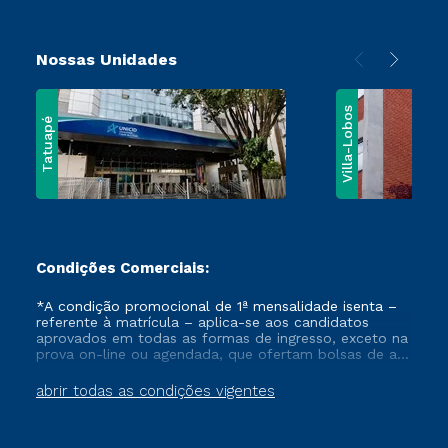
Nossas Unidades
Villa-Lobos
Tatuapé
Condições Comerciais:
*A condição promocional de 1ª mensalidade isenta –
referente à matrícula – aplica-se aos candidatos
aprovados em todas as formas de ingresso, exceto na
prova on-line ou agendada, que ofertam bolsas de até
50% de desconto, ambos ingressantes no semestre
vigente, que ainda não tenham efetivado e/ou não
abrir todas as condições vigentes
tenham cancelado ou trancado sua matrícula em uma
das Instituições da Cruzeiro do Sul Educacional, no
período de um ano. Tais condições não se aplicam