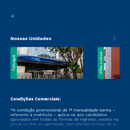
Acessibilidade
Vestibular Mérito
Biblioteca
Vestibular Solidário
Nossas Unidades
Villa-Lobos
Tatuapé
Condições Comerciais:
*A condição promocional de 1ª mensalidade isenta –
referente à matrícula – aplica-se aos candidatos
aprovados em todas as formas de ingresso, exceto na
prova on-line ou agendada, que ofertam bolsas de até
50% de desconto, ambos ingressantes no semestre