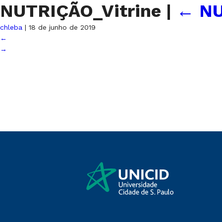
NUTRIÇÃO_Vitrine
|
←
N
chleba
|
18 de junho de 2019
←
→