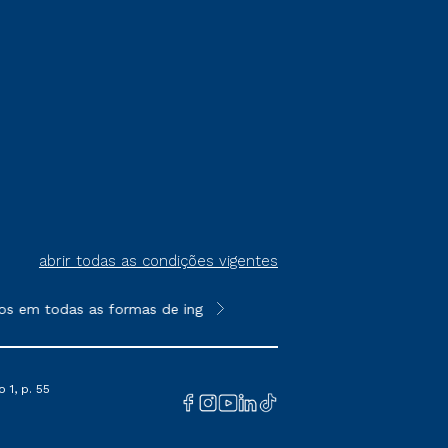
abrir todas as condições vigentes
s em todas as formas de ingresso, exceto na prova on-line ou a
**Semipresencial é um formato do E
 1, p. 55