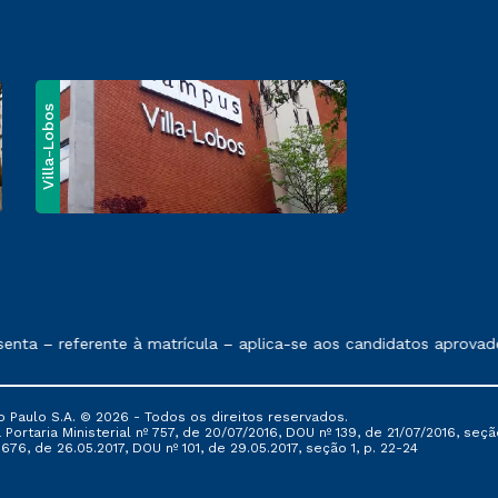
Villa-Lobos
e exposto no contrato de prestação de serviços
nta – referente à matrícula – aplica-se aos candidatos aprovado
 Paulo S.A. © 2026 - Todos os direitos reservados.
Portaria Ministerial nº 757, de 20/07/2016, DOU nº 139, de 21/07/2016, seção
76, de 26.05.2017, DOU nº 101, de 29.05.2017, seção 1, p. 22-24