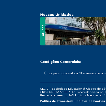
Nossas Unidades
Tatuapé
Condições Comerciais:
 poderão sofrer alterações nos períodos de rematrícula conform
*A condição promocional de 1ª mensalidade ise
SECID - Sociedade Educacional Cidade de São
CNPJ: 43.395.177/0001-47 | Recredenciada pela 
Recredenciamento EAD Portaria Ministerial nº 6
Política de Privacidade
Política de Cookies