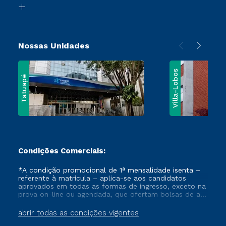
Vestibular Solidário
Nossas Unidades
Villa-Lobos
Tatuapé
Condições Comerciais:
*A condição promocional de 1ª mensalidade isenta –
referente à matrícula – aplica-se aos candidatos
aprovados em todas as formas de ingresso, exceto na
prova on-line ou agendada, que ofertam bolsas de até
50% de desconto, ambos ingressantes no semestre
vigente, que ainda não tenham efetivado e/ou não
abrir todas as condições vigentes
tenham cancelado ou trancado sua matrícula em uma