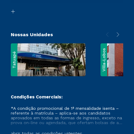
Vestibular Mérito
Biblioteca
Vestibular Solidário
Nossas Unidades
Villa-Lobos
Tatuapé
Condições Comerciais:
*A condição promocional de 1ª mensalidade isenta –
referente à matrícula – aplica-se aos candidatos
aprovados em todas as formas de ingresso, exceto na
prova on-line ou agendada, que ofertam bolsas de até
50% de desconto, ambos ingressantes no semestre
vigente, que ainda não tenham efetivado e/ou não
abrir todas as condições vigentes