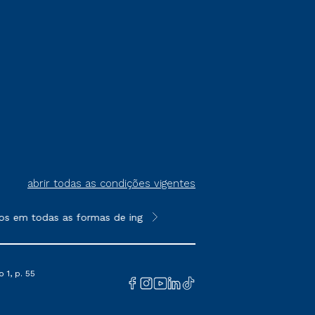
abrir todas as condições vigentes
s em todas as formas de ingresso, exceto na prova on-line ou a
**Semipresencial é um formato do E
 1, p. 55