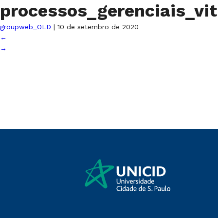
processos_gerenciais_vi
groupweb_OLD
|
10 de setembro de 2020
←
→