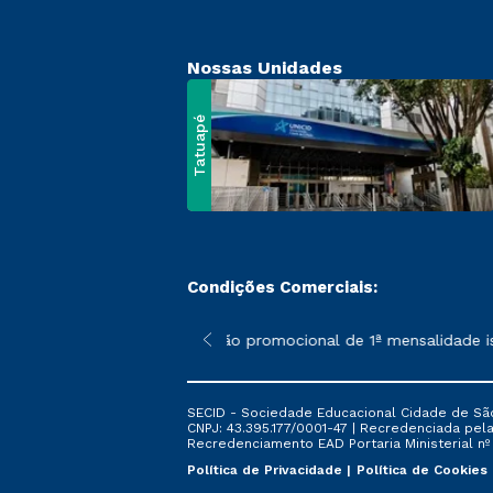
Nossas Unidades
Tatuapé
Condições Comerciais:
 poderão sofrer alterações nos períodos de rematrícula conform
*A condição promocional de 1ª mensalidade ise
SECID - Sociedade Educacional Cidade de São
CNPJ: 43.395.177/0001-47 | Recredenciada pela 
Recredenciamento EAD Portaria Ministerial nº 6
Política de Privacidade
Política de Cookies