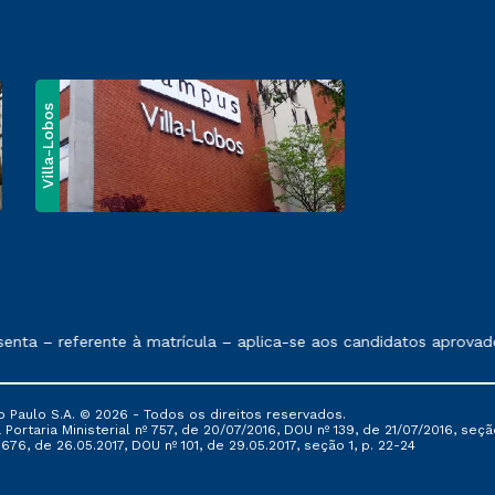
Villa-Lobos
e exposto no contrato de prestação de serviços
nta – referente à matrícula – aplica-se aos candidatos aprovado
 Paulo S.A. © 2026 - Todos os direitos reservados.
Portaria Ministerial nº 757, de 20/07/2016, DOU nº 139, de 21/07/2016, seção
76, de 26.05.2017, DOU nº 101, de 29.05.2017, seção 1, p. 22-24