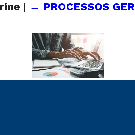
trine
|
←
PROCESSOS GER