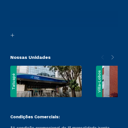
Retorne ao Curso
Cursos Profissionalizantes
Sou Ex-Aluno
Transferência
Canais de Atendimento
Segunda Graduação
Acessibilidade
Vestibular Mérito
Biblioteca
Vestibular Solidário
Nossas Unidades
Villa-Lobos
Tatuapé
Condições Comerciais:
*A condição promocional de 1ª mensalidade isenta –