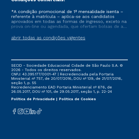
*A condição promocional de 1ª mensalidade isenta –
referente à matrícula – aplica-se aos candidatos
aprovados em todas as formas de ingresso, exceto na
prova on-line ou agendada, que ofertam bolsas de até
50% de desconto, ambos ingressantes no semestre
vigente, que ainda não tenham efetivado e/ou não
abrir todas as condições vigentes
tenham cancelado ou trancado sua matrícula em uma
das Instituições da Cruzeiro do Sul Educacional, no
período de um ano. Tais condições não se aplicam
aos cursos de Medicina, e também para matriculados
via FIES, Prouni e outros programas governamentais, e
SECID - Sociedade Educacional Cidade de São Paulo S.A. ©
não se acumula com nenhuma outra campanha
2026 - Todos os direitos reservados.
ofertada pela Instituição.
CNPJ: 43.395.177/0001-47 | Recredenciada pela Portaria
Ministerial nº 757, de 20/07/2016, DOU nº 139, de 21/07/2016,
seção 1, p. 55
Recredenciamento EAD Portaria Ministerial nº 676, de
26.05.2017, DOU nº 101, de 29.05.2017, seção 1, p. 22-24
Política de Privacidade
Política de Cookies