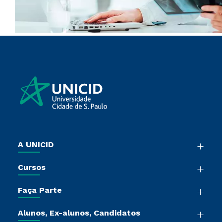
A UNICID
Nossa História
Cursos
Sala de Imprensa
Graduação
Trabalhe Conosco
Faça Parte
Pós-Graduação
Sou Colaborador
Vestibular Múltipla Escolha
Cursos de Medicina
Tour Presencial
Alunos, Ex-alunos, Candidatos
Vestibular Redação
Cursos Livres