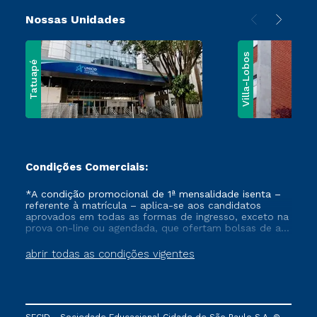
Nossas Unidades
Villa-Lobos
Tatuapé
Condições Comerciais:
*A condição promocional de 1ª mensalidade isenta –
referente à matrícula – aplica-se aos candidatos
aprovados em todas as formas de ingresso, exceto na
prova on-line ou agendada, que ofertam bolsas de até
50% de desconto, ambos ingressantes no semestre
vigente, que ainda não tenham efetivado e/ou não
abrir todas as condições vigentes
tenham cancelado ou trancado sua matrícula em uma
das Instituições da Cruzeiro do Sul Educacional, no
período de um ano. Tais condições não se aplicam
aos cursos de Medicina, e também para matriculados
via FIES, Prouni e outros programas governamentais, e