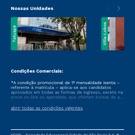
Nossas Unidades
Villa-Lobos
Tatuapé
Condições Comerciais:
*A condição promocional de 1ª mensalidade isenta –
referente à matrícula – aplica-se aos candidatos
aprovados em todas as formas de ingresso, exceto na
prova on-line ou agendada, que ofertam bolsas de até
50% de desconto, ambos ingressantes no semestre
vigente, que ainda não tenham efetivado e/ou não
abrir todas as condições vigentes
tenham cancelado ou trancado sua matrícula em uma
das Instituições da Cruzeiro do Sul Educacional, no
período de um ano. Tais condições não se aplicam
aos cursos de Medicina, e também para matriculados
via FIES, Prouni e outros programas governamentais, e