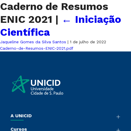
Caderno de Resumos
ENIC 2021
|
←
Iniciação
Científica
Jaqueline Gomes da Silva Santos
|
1 de julho de 2022
Caderno-de-Resumos-ENIC-2021.pdf
A UNICID
Nossa História
Cursos