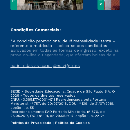
Condições Comerciais:
*A condição promocional de 1ª mensalidade isenta –
referente à matrícula – aplica-se aos candidatos
aprovados em todas as formas de ingresso, exceto na
prova on-line ou agendada, que ofertam bolsas de até
50% de desconto, ambos ingressantes no semestre
vigente, que ainda não tenham efetivado e/ou não
abrir todas as condições vigentes
tenham cancelado ou trancado sua matrícula em uma
das Instituições da Cruzeiro do Sul Educacional, no
período de um ano. Tais condições não se aplicam
aos cursos de Medicina, e também para matriculados
via FIES, Prouni e outros programas governamentais, e
SECID - Sociedade Educacional Cidade de São Paulo S.A. ©
não se acumula com nenhuma outra campanha
2026 - Todos os direitos reservados.
ofertada pela Instituição.
CNPJ: 43.395.177/0001-47 | Recredenciada pela Portaria
Ministerial nº 757, de 20/07/2016, DOU nº 139, de 21/07/2016,
seção 1, p. 55
Recredenciamento EAD Portaria Ministerial nº 676, de
26.05.2017, DOU nº 101, de 29.05.2017, seção 1, p. 22-24
Política de Privacidade
Política de Cookies