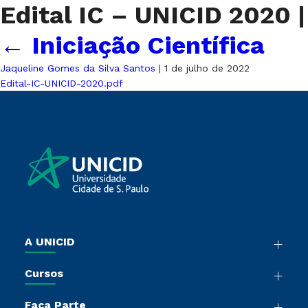
Edital IC – UNICID 2020
|
←
Iniciação Científica
Jaqueline Gomes da Silva Santos
|
1 de julho de 2022
Edital-IC-UNICID-2020.pdf
A UNICID
Nossa História
Cursos
Sala de Imprensa
Graduação
Trabalhe Conosco
Faça Parte