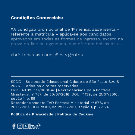
Condições Comerciais:
*A condição promocional de 1ª mensalidade isenta –
referente à matrícula – aplica-se aos candidatos
aprovados em todas as formas de ingresso, exceto na
prova on-line ou agendada, que ofertam bolsas de até
50% de desconto, ambos ingressantes no semestre
vigente, que ainda não tenham efetivado e/ou não
abrir todas as condições vigentes
tenham cancelado ou trancado sua matrícula em uma
das Instituições da Cruzeiro do Sul Educacional, no
período de um ano. Tais condições não se aplicam
aos cursos de Medicina, e também para matriculados
via FIES, Prouni e outros programas governamentais, e
SECID - Sociedade Educacional Cidade de São Paulo S.A. ©
não se acumula com nenhuma outra campanha
2026 - Todos os direitos reservados.
ofertada pela Instituição.
CNPJ: 43.395.177/0001-47 | Recredenciada pela Portaria
Ministerial nº 757, de 20/07/2016, DOU nº 139, de 21/07/2016,
seção 1, p. 55
Recredenciamento EAD Portaria Ministerial nº 676, de
26.05.2017, DOU nº 101, de 29.05.2017, seção 1, p. 22-24
Política de Privacidade
Política de Cookies