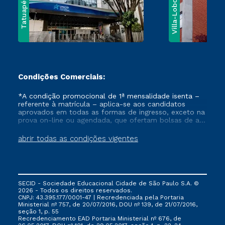
Villa-Lobos
Tatuapé
Condições Comerciais:
*A condição promocional de 1ª mensalidade isenta –
referente à matrícula – aplica-se aos candidatos
aprovados em todas as formas de ingresso, exceto na
prova on-line ou agendada, que ofertam bolsas de até
50% de desconto, ambos ingressantes no semestre
vigente, que ainda não tenham efetivado e/ou não
abrir todas as condições vigentes
tenham cancelado ou trancado sua matrícula em uma
das Instituições da Cruzeiro do Sul Educacional, no
período de um ano. Tais condições não se aplicam
aos cursos de Medicina, e também para matriculados
via FIES, Prouni e outros programas governamentais, e
SECID - Sociedade Educacional Cidade de São Paulo S.A. ©
não se acumula com nenhuma outra campanha
2026 - Todos os direitos reservados.
ofertada pela Instituição.
CNPJ: 43.395.177/0001-47 | Recredenciada pela Portaria
Ministerial nº 757, de 20/07/2016, DOU nº 139, de 21/07/2016,
seção 1, p. 55
Recredenciamento EAD Portaria Ministerial nº 676, de