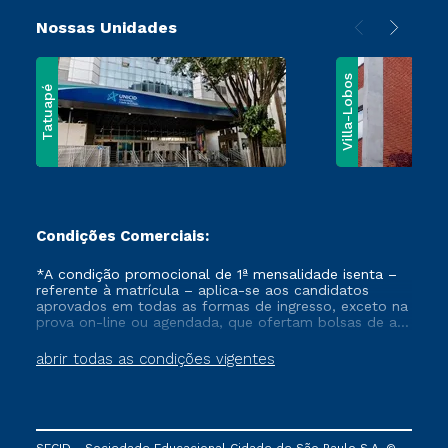
Nossas Unidades
Villa-Lobos
Tatuapé
Condições Comerciais:
*A condição promocional de 1ª mensalidade isenta –
referente à matrícula – aplica-se aos candidatos
aprovados em todas as formas de ingresso, exceto na
prova on-line ou agendada, que ofertam bolsas de até
50% de desconto, ambos ingressantes no semestre
vigente, que ainda não tenham efetivado e/ou não
abrir todas as condições vigentes
tenham cancelado ou trancado sua matrícula em uma
das Instituições da Cruzeiro do Sul Educacional, no
período de um ano. Tais condições não se aplicam
aos cursos de Medicina, e também para matriculados
via FIES, Prouni e outros programas governamentais, e