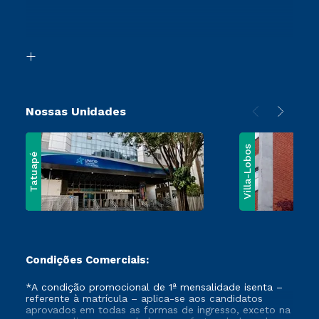
Canais de Atendimento
Segunda Graduação
Acessibilidade
Vestibular Mérito
Biblioteca
Vestibular Solidário
Nossas Unidades
Villa-Lobos
Tatuapé
Condições Comerciais:
*A condição promocional de 1ª mensalidade isenta –
referente à matrícula – aplica-se aos candidatos
aprovados em todas as formas de ingresso, exceto na