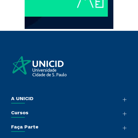
A UNICID
Nossa História
Cursos
Sala de Imprensa
Graduação
Trabalhe Conosco
Faça Parte
Pós-Graduação
Sou Colaborador
Vestibular Múltipla Escolha
Cursos de Medicina