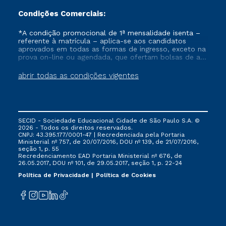
Condições Comerciais:
*A condição promocional de 1ª mensalidade isenta –
referente à matrícula – aplica-se aos candidatos
aprovados em todas as formas de ingresso, exceto na
prova on-line ou agendada, que ofertam bolsas de até
50% de desconto, ambos ingressantes no semestre
vigente, que ainda não tenham efetivado e/ou não
abrir todas as condições vigentes
tenham cancelado ou trancado sua matrícula em uma
das Instituições da Cruzeiro do Sul Educacional, no
período de um ano. Tais condições não se aplicam
aos cursos de Medicina, e também para matriculados
via FIES, Prouni e outros programas governamentais, e
SECID - Sociedade Educacional Cidade de São Paulo S.A. ©
não se acumula com nenhuma outra campanha
2026 - Todos os direitos reservados.
ofertada pela Instituição.
CNPJ: 43.395.177/0001-47 | Recredenciada pela Portaria
Ministerial nº 757, de 20/07/2016, DOU nº 139, de 21/07/2016,
seção 1, p. 55
Recredenciamento EAD Portaria Ministerial nº 676, de
26.05.2017, DOU nº 101, de 29.05.2017, seção 1, p. 22-24
Política de Privacidade
Política de Cookies