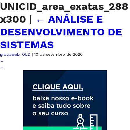
UNICID_area_exatas_288
x300
|
←
ANÁLISE E
DESENVOLVIMENTO DE
SISTEMAS
groupweb_OLD
|
10 de setembro de 2020
←
→