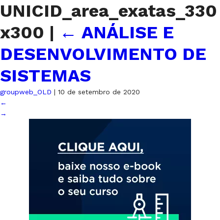
UNICID_area_exatas_330
x300
|
←
ANÁLISE E
DESENVOLVIMENTO DE
SISTEMAS
groupweb_OLD
|
10 de setembro de 2020
←
→