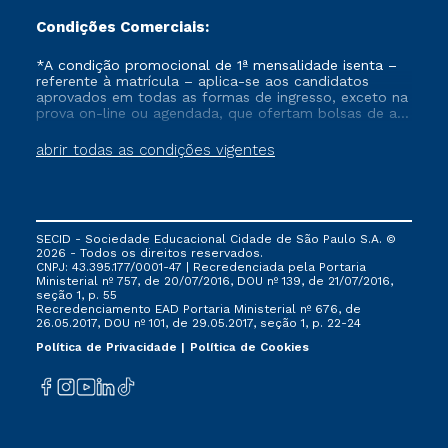
Condições Comerciais:
*A condição promocional de 1ª mensalidade isenta –
referente à matrícula – aplica-se aos candidatos
aprovados em todas as formas de ingresso, exceto na
prova on-line ou agendada, que ofertam bolsas de até
50% de desconto, ambos ingressantes no semestre
vigente, que ainda não tenham efetivado e/ou não
abrir todas as condições vigentes
tenham cancelado ou trancado sua matrícula em uma
das Instituições da Cruzeiro do Sul Educacional, no
período de um ano. Tais condições não se aplicam
aos cursos de Medicina, e também para matriculados
via FIES, Prouni e outros programas governamentais, e
SECID - Sociedade Educacional Cidade de São Paulo S.A. ©
não se acumula com nenhuma outra campanha
2026 - Todos os direitos reservados.
ofertada pela Instituição.
CNPJ: 43.395.177/0001-47 | Recredenciada pela Portaria
Ministerial nº 757, de 20/07/2016, DOU nº 139, de 21/07/2016,
seção 1, p. 55
Recredenciamento EAD Portaria Ministerial nº 676, de
26.05.2017, DOU nº 101, de 29.05.2017, seção 1, p. 22-24
Política de Privacidade
Política de Cookies