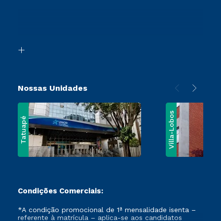
Sou Ex-Aluno
Transferência
Canais de Atendimento
Segunda Graduação
Acessibilidade
Vestibular Mérito
Biblioteca
Vestibular Solidário
Nossas Unidades
Villa-Lobos
Tatuapé
Condições Comerciais:
*A condição promocional de 1ª mensalidade isenta –
referente à matrícula – aplica-se aos candidatos