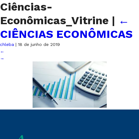
Ciências-
Econômicas_Vitrine
|
←
CIÊNCIAS ECONÔMICAS
chleba
|
18 de junho de 2019
←
→