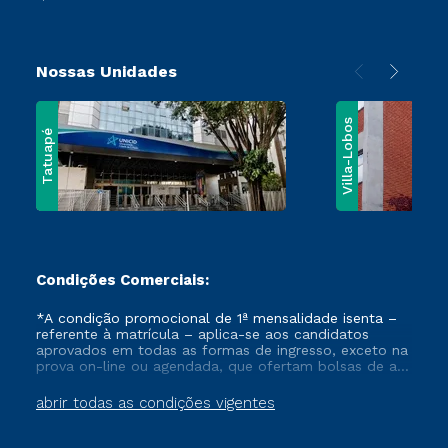
Nossas Unidades
Villa-Lobos
Tatuapé
Condições Comerciais:
*A condição promocional de 1ª mensalidade isenta –
referente à matrícula – aplica-se aos candidatos
aprovados em todas as formas de ingresso, exceto na
prova on-line ou agendada, que ofertam bolsas de até
50% de desconto, ambos ingressantes no semestre
vigente, que ainda não tenham efetivado e/ou não
abrir todas as condições vigentes
tenham cancelado ou trancado sua matrícula em uma
das Instituições da Cruzeiro do Sul Educacional, no
período de um ano. Tais condições não se aplicam