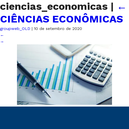
ciencias_economicas
|
←
CIÊNCIAS ECONÔMICAS
groupweb_OLD
|
10 de setembro de 2020
←
→