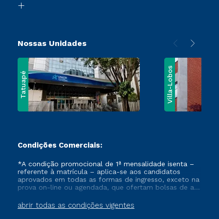
Vestibular Solidário
Nossas Unidades
Villa-Lobos
Tatuapé
Condições Comerciais:
*A condição promocional de 1ª mensalidade isenta –
referente à matrícula – aplica-se aos candidatos
aprovados em todas as formas de ingresso, exceto na
prova on-line ou agendada, que ofertam bolsas de até
50% de desconto, ambos ingressantes no semestre
vigente, que ainda não tenham efetivado e/ou não
abrir todas as condições vigentes
tenham cancelado ou trancado sua matrícula em uma
das Instituições da Cruzeiro do Sul Educacional, no