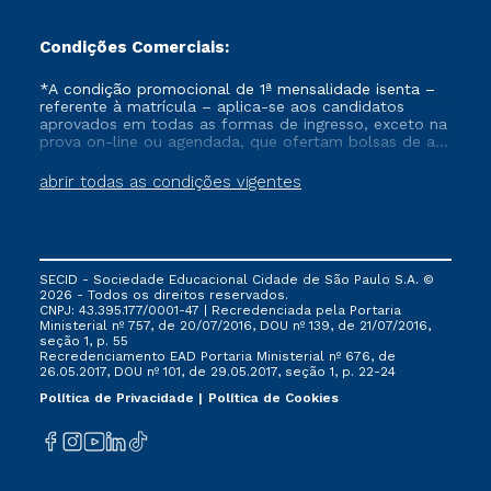
Condições Comerciais:
*A condição promocional de 1ª mensalidade isenta –
referente à matrícula – aplica-se aos candidatos
aprovados em todas as formas de ingresso, exceto na
prova on-line ou agendada, que ofertam bolsas de até
50% de desconto, ambos ingressantes no semestre
vigente, que ainda não tenham efetivado e/ou não
abrir todas as condições vigentes
tenham cancelado ou trancado sua matrícula em uma
das Instituições da Cruzeiro do Sul Educacional, no
período de um ano. Tais condições não se aplicam
aos cursos de Medicina, e também para matriculados
via FIES, Prouni e outros programas governamentais, e
SECID - Sociedade Educacional Cidade de São Paulo S.A. ©
não se acumula com nenhuma outra campanha
2026 - Todos os direitos reservados.
ofertada pela Instituição.
CNPJ: 43.395.177/0001-47 | Recredenciada pela Portaria
Ministerial nº 757, de 20/07/2016, DOU nº 139, de 21/07/2016,
seção 1, p. 55
Recredenciamento EAD Portaria Ministerial nº 676, de
26.05.2017, DOU nº 101, de 29.05.2017, seção 1, p. 22-24
Política de Privacidade
Política de Cookies