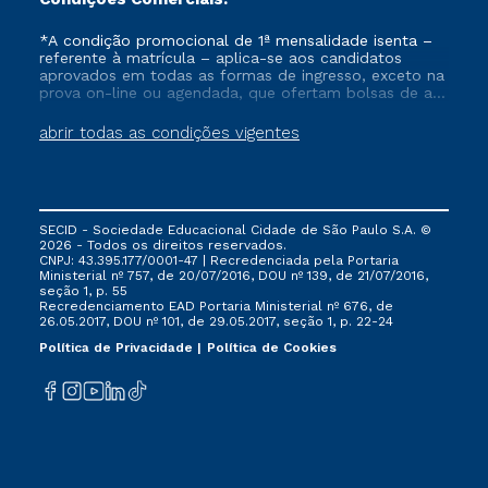
*A condição promocional de 1ª mensalidade isenta –
referente à matrícula – aplica-se aos candidatos
aprovados em todas as formas de ingresso, exceto na
prova on-line ou agendada, que ofertam bolsas de até
50% de desconto, ambos ingressantes no semestre
vigente, que ainda não tenham efetivado e/ou não
abrir todas as condições vigentes
tenham cancelado ou trancado sua matrícula em uma
das Instituições da Cruzeiro do Sul Educacional, no
período de um ano. Tais condições não se aplicam
aos cursos de Medicina, e também para matriculados
via FIES, Prouni e outros programas governamentais, e
SECID - Sociedade Educacional Cidade de São Paulo S.A. ©
não se acumula com nenhuma outra campanha
2026 - Todos os direitos reservados.
ofertada pela Instituição.
CNPJ: 43.395.177/0001-47 | Recredenciada pela Portaria
Ministerial nº 757, de 20/07/2016, DOU nº 139, de 21/07/2016,
seção 1, p. 55
Recredenciamento EAD Portaria Ministerial nº 676, de
26.05.2017, DOU nº 101, de 29.05.2017, seção 1, p. 22-24
Política de Privacidade
Política de Cookies