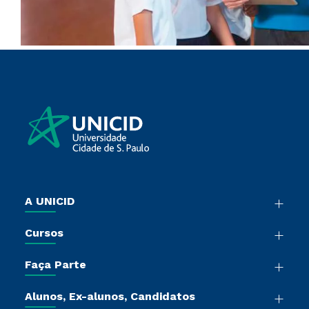
A UNICID
Nossa História
Cursos
Sala de Imprensa
Graduação
Trabalhe Conosco
Faça Parte
Pós-Graduação
Sou Colaborador
Vestibular Múltipla Escolha
Cursos de Medicina
Tour Presencial
Alunos, Ex-alunos, Candidatos
Vestibular Redação
Cursos Livres