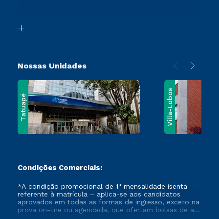
Acessibilidade
Vestibular Mérito
Biblioteca
Vestibular Solidário
Nossas Unidades
Villa-Lobos
Tatuapé
Condições Comerciais:
*A condição promocional de 1ª mensalidade isenta –
referente à matrícula – aplica-se aos candidatos
aprovados em todas as formas de ingresso, exceto na
prova on-line ou agendada, que ofertam bolsas de até
50% de desconto, ambos ingressantes no semestre