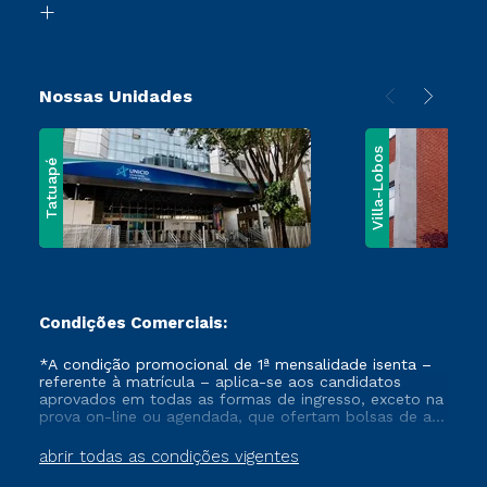
Vestibular Solidário
Nossas Unidades
Villa-Lobos
Tatuapé
Condições Comerciais:
*A condição promocional de 1ª mensalidade isenta –
referente à matrícula – aplica-se aos candidatos
aprovados em todas as formas de ingresso, exceto na
prova on-line ou agendada, que ofertam bolsas de até
50% de desconto, ambos ingressantes no semestre
vigente, que ainda não tenham efetivado e/ou não
abrir todas as condições vigentes
tenham cancelado ou trancado sua matrícula em uma
das Instituições da Cruzeiro do Sul Educacional, no